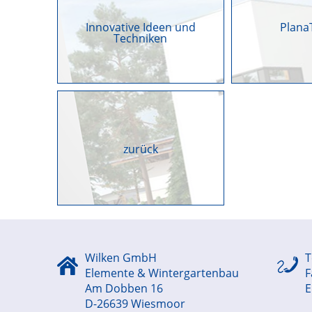
Innovative Ideen und
Plana
Techniken
zurück
Wilken GmbH
T
Elemente & Wintergartenbau
F
Am Dobben 16
E
D-26639 Wiesmoor